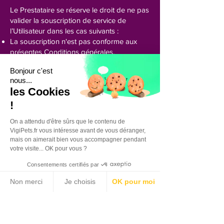
Le Prestataire se réserve le droit de ne pas
valider la souscription de service de
l’Utilisateur dans les cas suivants :
La souscription n'est pas conforme aux
présentes Conditions générales,
Les quantités de services souscrits ne
Bonjour c'est
correspondent pas à un usage normal
nous...
d'un Utilisateur agissant en tant que
les Cookies
particulier, et/ou non professionnel,
!
Litige antérieur entre l’Utilisateur et le
Prestataire, non encore résolu,
On a attendu d'être sûrs que le contenu de
Utilisateur juridiquement incapable (mineur
VigiPets.fr vous intéresse avant de vous déranger,
non émancipé, majeur soumis à une
mais on aimerait bien vous accompagner pendant
procédure de protection juridique).
votre visite... OK pour vous ?
Consentements certifiés par
En outre, le Prestataire se réserve le droit
de retirer l’annonce de l’Utilisateur ou de
Non merci
Je choisis
OK pour moi
refuser de publier son annonce dans les
Plateforme de Gestion du Consentement : Personnalisez vos Options
cas suivants :
Axeptio consent
Notre plateforme vous permet d'adapter et de gérer vos paramètres de confidentialité, en garant
Annonce non conforme aux présentes
Conditions générales,