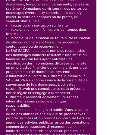
La SAS SACPA ne sera responsable ni des
dommages, temporaires ou permanents, causés au
système informatique du visiteur ni des pertes ou
dommages éventuels (y compris, mais sans s'y
limiter, la perte de données ou de profits) qui
seraient slbis suite à :
• l'accès ou à la navigation sur le site ;
• l'exploitation des informations contenues dans
le site ;
• la copie, la visualisation ou toute autre utilisation
du site qui donneraient lieu à une procédure
contentieuse ou de recouvrement.
La SAS SACPA ne sera pas non plus responsable
des dommages indirects résultant d'une intrusion
frauduleuse d'un tiers ayant entraîné une
modification des informations diffusées sur le site
ou un préjudice financier ou commercial, perte de
programme ou de données du système
d’information ou autre de l’utilisateur, même si la
SAS SACPA a eu connaissance de la possibilité de
survenance de tels dommages. L’utilisateur
reconnaît avoir pris connaissance de la présente
notice légale et s’engage à la respecter.
L’utilisateur reconnaît également utiliser ces
informations sous sa seule et unique
responsabilité.
Ce site est destiné au grand public. Vous acceptez
de ne pas utiliser ce site en vue de proposer vos
propres services et/ou produits ou ceux de tiers, de
mener des activités publicitaires ou des opérations
commerciales associées directement ou
indirectement à de tels services ou produits, ou