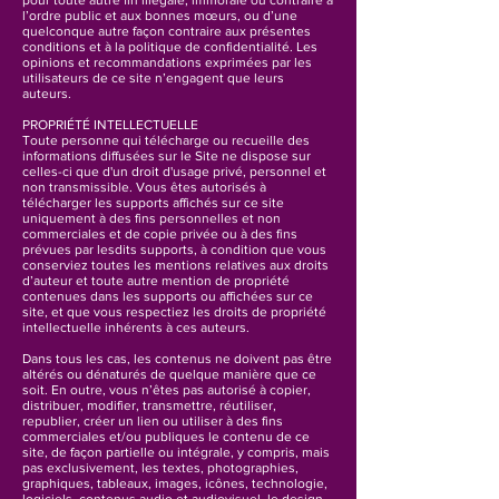
pour toute autre fin illégale, immorale ou contraire à
l’ordre public et aux bonnes mœurs, ou d’une
quelconque autre façon contraire aux présentes
conditions et à la politique de confidentialité. Les
opinions et recommandations exprimées par les
utilisateurs de ce site n’engagent que leurs
auteurs.
PROPRIÉTÉ INTELLECTUELLE
Toute personne qui télécharge ou recueille des
informations diffusées sur le Site ne dispose sur
celles-ci que d'un droit d'usage privé, personnel et
non transmissible. Vous êtes autorisés à
télécharger les supports affichés sur ce site
uniquement à des fins personnelles et non
commerciales et de copie privée ou à des fins
prévues par lesdits supports, à condition que vous
conserviez toutes les mentions relatives aux droits
d’auteur et toute autre mention de propriété
contenues dans les supports ou affichées sur ce
site, et que vous respectiez les droits de propriété
intellectuelle inhérents à ces auteurs.
Dans tous les cas, les contenus ne doivent pas être
altérés ou dénaturés de quelque manière que ce
soit. En outre, vous n’êtes pas autorisé à copier,
distribuer, modifier, transmettre, réutiliser,
republier, créer un lien ou utiliser à des fins
commerciales et/ou publiques le contenu de ce
site, de façon partielle ou intégrale, y compris, mais
pas exclusivement, les textes, photographies,
graphiques, tableaux, images, icônes, technologie,