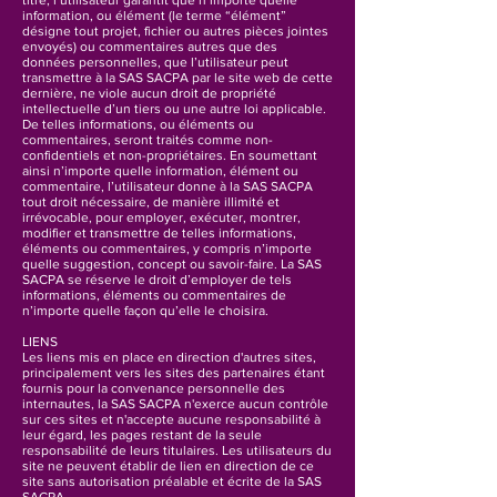
titre, l’utilisateur garantit que n’importe quelle
information, ou élément (le terme “élément”
désigne tout projet, fichier ou autres pièces jointes
envoyés) ou commentaires autres que des
données personnelles, que l’utilisateur peut
transmettre à la SAS SACPA par le site web de cette
dernière, ne viole aucun droit de propriété
intellectuelle d’un tiers ou une autre loi applicable.
De telles informations, ou éléments ou
commentaires, seront traités comme non-
confidentiels et non-propriétaires. En soumettant
ainsi n’importe quelle information, élément ou
commentaire, l’utilisateur donne à la SAS SACPA
tout droit nécessaire, de manière illimité et
irrévocable, pour employer, exécuter, montrer,
modifier et transmettre de telles informations,
éléments ou commentaires, y compris n’importe
quelle suggestion, concept ou savoir-faire. La SAS
SACPA se réserve le droit d’employer de tels
informations, éléments ou commentaires de
n’importe quelle façon qu’elle le choisira.
LIENS
Les liens mis en place en direction d'autres sites,
principalement vers les sites des partenaires étant
fournis pour la convenance personnelle des
internautes, la SAS SACPA n'exerce aucun contrôle
sur ces sites et n'accepte aucune responsabilité à
leur égard, les pages restant de la seule
responsabilité de leurs titulaires. Les utilisateurs du
site ne peuvent établir de lien en direction de ce
site sans autorisation préalable et écrite de la SAS