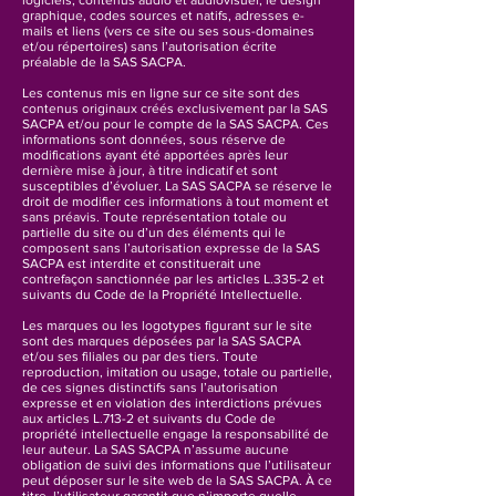
logiciels, contenus audio et audiovisuel, le design
graphique, codes sources et natifs, adresses e-
mails et liens (vers ce site ou ses sous-domaines
et/ou répertoires) sans l’autorisation écrite
préalable de la SAS SACPA.
Les contenus mis en ligne sur ce site sont des
contenus originaux créés exclusivement par la SAS
SACPA et/ou pour le compte de la SAS SACPA. Ces
informations sont données, sous réserve de
modifications ayant été apportées après leur
dernière mise à jour, à titre indicatif et sont
susceptibles d’évoluer. La SAS SACPA se réserve le
droit de modifier ces informations à tout moment et
sans préavis. Toute représentation totale ou
partielle du site ou d’un des éléments qui le
composent sans l’autorisation expresse de la SAS
SACPA est interdite et constituerait une
contrefaçon sanctionnée par les articles L.335-2 et
suivants du Code de la Propriété Intellectuelle.
Les marques ou les logotypes figurant sur le site
sont des marques déposées par la SAS SACPA
et/ou ses filiales ou par des tiers. Toute
reproduction, imitation ou usage, totale ou partielle,
de ces signes distinctifs sans l’autorisation
expresse et en violation des interdictions prévues
aux articles L.713-2 et suivants du Code de
propriété intellectuelle engage la responsabilité de
leur auteur. La SAS SACPA n’assume aucune
obligation de suivi des informations que l’utilisateur
peut déposer sur le site web de la SAS SACPA. À ce