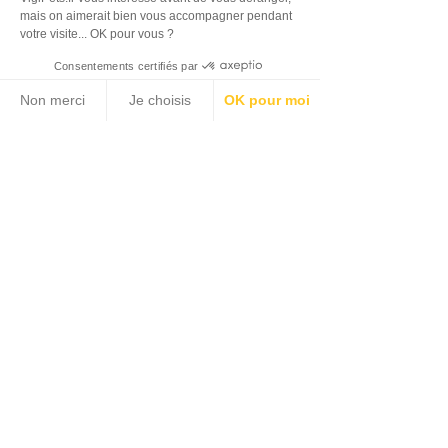
mais on aimerait bien vous accompagner pendant
votre visite... OK pour vous ?
Consentements certifiés par
Non merci
Je choisis
OK pour moi
Plateforme de Gestion du Consentement : Personnalisez vos Options
Axeptio consent
Notre plateforme vous permet d'adapter et de gérer vos paramètres de confidentialité, en garant
Retrouver mon chien perdu
Retrouver mon chat perdu
Rejoignez la communauté VigiPets