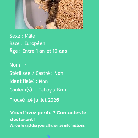
Sexe :
Mâle
Race :
Européen
Âge :
Entre 1 an et 10 ans
-
Nom :
Stérilisée / Castré :
Non
Identifié(e) :
Non
Couleur(s) :
Tabby / Brun
Trouvé le
4 juillet 2026
Vous l'avez perdu ? Contactez le
déclarant !
Valider le captcha pour afficher les informations