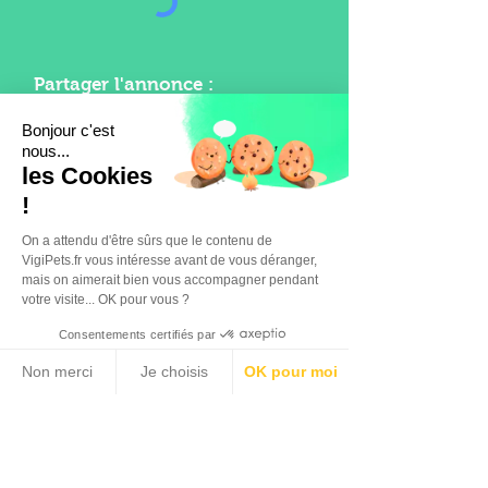
Partager l'annonce :
Bonjour c'est
nous...
les Cookies
Supprimer
!
On a attendu d'être sûrs que le contenu de
VigiPets.fr vous intéresse avant de vous déranger,
mais on aimerait bien vous accompagner pendant
votre visite... OK pour vous ?
Consentements certifiés par
Non merci
Je choisis
OK pour moi
Plateforme de Gestion du Consentement : Personnalisez vos Options
Axeptio consent
Notre plateforme vous permet d'adapter et de gérer vos paramètres de confidentialité, en garant