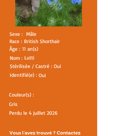
Sexe :
Mâle
Race :
British Shorthair
Âge :
11 an(s)
Lutti
Nom :
Stérilisée / Castré :
Oui
Identifié(e) :
Oui
Couleur(s) :
Gris
Perdu le
4 juillet 2026
Vous l'avez trouvé ? Contactez