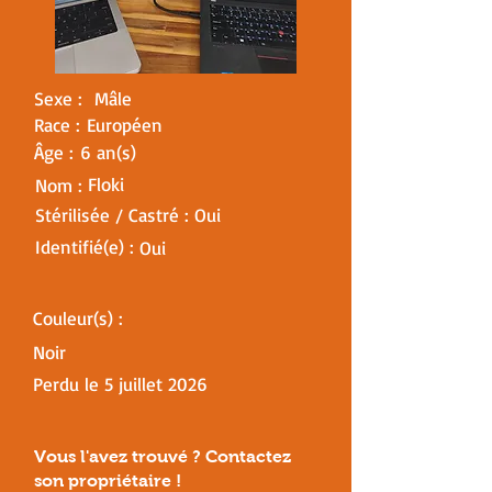
Sexe :
Mâle
Race :
Européen
Âge :
6 an(s)
Floki
Nom :
Stérilisée / Castré :
Oui
Identifié(e) :
Oui
Couleur(s) :
Noir
Perdu le
5 juillet 2026
Vous l'avez trouvé ? Contactez
son
propriétaire !