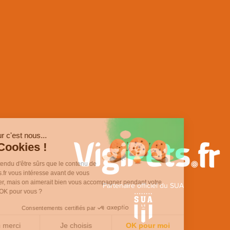
Bonjour c'est nous...
les Cookies !
On a attendu d'être sûrs que le contenu de
VigiPets.fr vous intéresse avant de vous
déranger, mais on aimerait bien vous accompagner pendant votre
Partenaire officiel du SUA
visite... OK pour vous ?
Consentements certifiés par
Non merci
Je choisis
OK pour moi