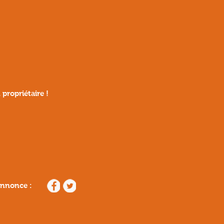
n
propriétaire !
annonce :